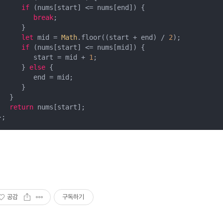
if
 (nums[start] <= nums[end]) {

break
;

      }

let
 mid = 
Math
.floor((start + end) / 
2
);

if
 (nums[start] <= nums[mid]) {

         start = mid + 
1
;

      } 
else
 {

         end = mid;

      }

   }

return
 nums[start];

};
공감
구독하기