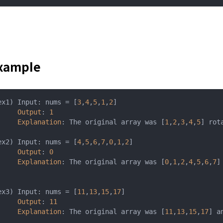
xample
ex1) Input: nums = [
3
,
4
,
5
,
1
,
2
]

Output
: 
1
Explanation
: The original array was [
1
,
2
,
3
,
4
,
5
] rot
ex2) Input: nums = [
4
,
5
,
6
,
7
,
0
,
1
,
2
]

Output
: 
0
Explanation
: The original array was [
0
,
1
,
2
,
4
,
5
,
6
,
7
]
ex3) Input: nums = [
11
,
13
,
15
,
17
]

Output
: 
11
Explanation
: The original array was [
11
,
13
,
15
,
17
] a