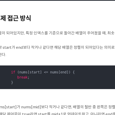
제 접근 방식
렬이 되어있지만, 특정 인덱스를 기준으로 돌아간 배열이 주어졌을 때, 최솟
 start가 end보다 작거나 같다면 해당 배열은 정렬이 되어있다는 의미로 wh
한다.
if
 (nums[start] <= nums[end]) {

break
;

      }
ms[start]가 nums[mid]보다 작거나 같다면, 배열의 절반 중 왼쪽은 
해당 제어문이 true라면 start를 mid+1로 업데이트하고, 아니라면 end