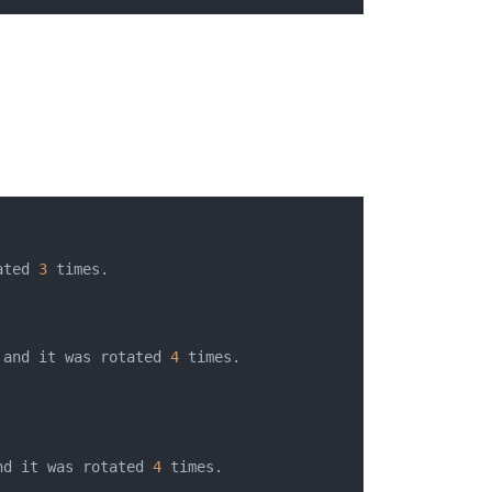
ated 
3
 times.

 and it was rotated 
4
 times.

nd it was rotated 
4
 times.