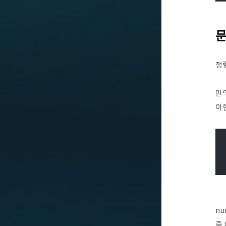
문
정
만약
이
nu
즉 