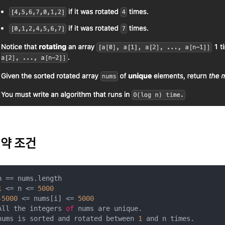
약 조건
1
 <= n <= 
5000
-
5000
 <= nums[i] <= 
5000
All the integers 
of
 nums are unique.

nums is sorted and rotated between 
1
 and n times.