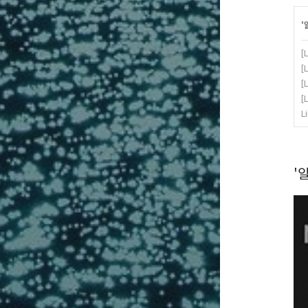
'
[
[
[
[
L
'알