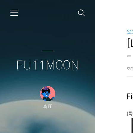
알
[
-
FU11M00N
호I
F
호IT
[특