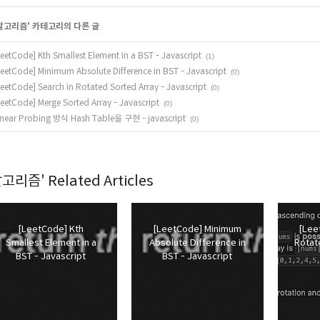
알고리즘
' 카테고리의 다른 글
LeetCode] Kth Smallest Element in a BST - Javascript
(1)
LeetCode] Minimum Absolute Difference in BST - Javascript
(0)
LeetCode] Search in Rotated Sorted Array - Javascript
(0)
LeetCode] Merge Sorted Array - Javascript
(0)
inear Probing 방식 Hash Table을 구현 - javascript
(0)
고리즘' Related Articles
[LeetCode] Kth
[LeetCode] Minimum
[Lee
Smallest Element in a
Absolute Difference in
Rotat
BST - Javascript
BST - Javascript