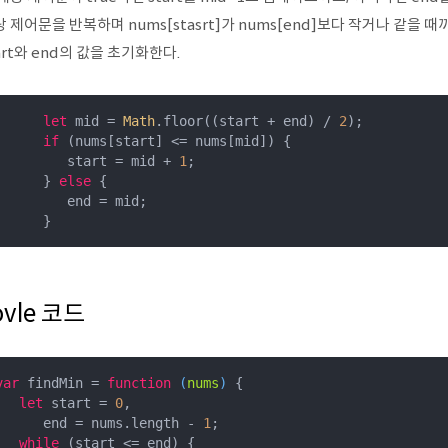
 제어문을 반복하며 nums[stasrt]가 nums[end]보다 작거나 같을 
art와 end의 값을 초기화한다.
let
 mid = 
Math
.floor((start + end) / 
2
);

if
 (nums[start] <= nums[mid]) {

         start = mid + 
1
;

      } 
else
 {

         end = mid;

      }
ovle 코드
var
 findMin = 
function
 (
nums
) 
{

let
 start = 
0
,

      end = nums.length - 
1
;

while
 (start <= end) {
