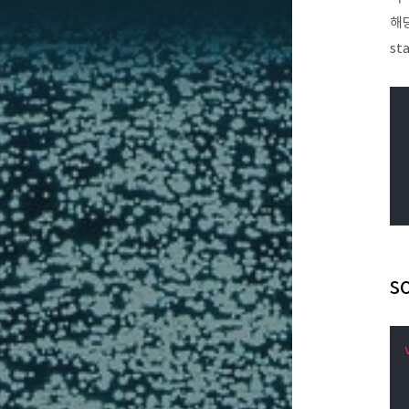
해당
st
s