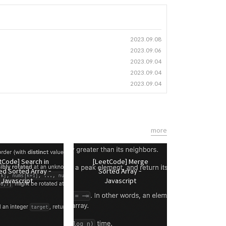
2023.09.08
2023.09.06
2023.09.04
2023.09.04
2023.09.04
more
tCode] Search in
[LeetCode] Merge
ed Sorted Array -
Sorted Array -
Javascript
Javascript