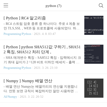
python (7)
[ Python ] RC4 알고리즘
- RC4 스트림 암호 종류 중 하나이다. 주로 4 계층 보
안 TLS,SSL , WEB 등 프로토콜에 사용되었다. 하지
만 현재 취약점이 발견되어 권장하는 프로토콜은 아
Programming/Python
2021. 4. 8. 03:47
니다. 알고리즘으로 구현하기 위해 바이트의 개수 25
6개를 뒤섞고, 256개의 가능한 바이트 중 하나를 골
라 해당 값을 키 스트림을 사용하여 평문과 XOR연산
[ Python ] python SHA512값 구하기 , SHA51
으로 암호화한다. 이 후 두 개의 위치만 바꾸어 섞은
2 특징, SHA512 처리 단계 ,
후 다시 특정 위치의 바이트를 키스트림으로 반복하
- SHA 매개변수 특징 - SAH512 특징 - 입력메시지 크
여 사용한다. RC4 알고리즘을 짜기위해 www.youtub
기 최대 길이가 2 ^128 비트 이하인 메세지 - 출력 51
e.com/watch?v=kfdvlaOD1ig&t=172s영상을 참고했다.
2비트 해시 - 처리 단위 1024비트 블록 - SHA-512 처
Programming/Python
2021. 3. 26. 23:10
def msg_enc(msg,s): # 암호문을 XOR 한번 더하여 복
리 단계 1단계 : 패딩 비트 붙이기(Appending padding
호화 i=0 j=0 stream_key= [] msg=msg.encode() enc..
bits) 2단계 : 길이 붙이기(Append length) 3단계 : MD
버퍼 초기화(Initialize MD buffer) 4단계 : 1024-비트
[ Numpy ] Numpy 배열 연산
블록 메시지 처리 (Process message in 1024-bit blocks)
- 배열 연산 Numpy는 배열끼리의 연산을 지원합니
5단계 : 출력(Output) - 패딩 비트 붙이기 - 길이 붙이
다. 언뜻 보면 규칙이 복잡하지만 잘만 사용하면 상
기 • 128 비트 블록을 메시지에 추가 - pycryptodome
당히 복잡한 기능도 배열끼리의 연산으로 간단히 구
AI/Numpy
2021. 3. 22. 20:52
암호화 라이브러리 pycryptodome 다운로드사용자로
현가능합니다. na1 = np.array( [[1,2],[3,4]] ) # shape :
부터 받은 입력 데이터들을 파..
(2,2) na2 = np.array( [[1,2]] ) # shape : (1,2) na3 = np.a