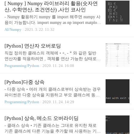
rray( [[1],[2]]) # shape : (2,1) print( na1 + na2 ) print( n
[ Numpy ] Numpy 라이브러리 활용(숫자연
a1 + na3 ) Numpy 의 배열끼리의 연산은 같은 동일 차
산, 수학연산, 조건연산) ,사인 코사인
원(x축, y축등.. ) 길이가 같거나 또는 한쪽이 1일때
- Numpy 활용하기 numpy 를 import 해주면 numpy 사
허용됩니다. 단 차원의 크기다 다를때는 앞의 차원은
용이 가능합니다. import numpy as np import matplotli
1로 간주됩니다. 아래에는 서로 연산이 가능한 쉐이
b.pyplot as plt - 숫자 연산 narr = np.array([[1,2],[3,4]])
AI/Numpy
2021. 3. 22. 11:32
프의 예가 나와있습니다. (2,2) ..
print(narr + 2) print(narr * 2) print(narr / 2) - 수학 연
산 Numpy 는 사칙연산 외에도 여러 수학함수를 배열
전체에 대해 사용할 수 있도록 여러 수학적 함수를
[Python] 연산자 오버로딩
지원합니다. 컴퓨터에서 삼각함수가 왜 필요할까요?
직접 정의한 클래스의 객체에 • +, - * 와 같은 일반
삼각함수는 어떠한 주기성을 가진 데이터를 표현하
연산자를 적용하려면 , 객체를 연산 가능한 상태로
는 방법으로 사용됩니다. 삼각 함수는 cos,sin,tan 으
만들어야 함 • 연산자 오버로딩을 통해 이를 구현 
Programming/Python
2020. 11. 24. 16:08
로 이루어집니다. 입력값은 일반적인 360도 수치가
연산자 오버로딩 • 인스턴스 객체끼리 서로 연산을
아닌 파이(π = 3.14... ) 를 기존으로 표현..
할 수 있게 기존에 있는 연산자의 기능을 바꾸어 중
복으로 정의하는 것  파이썬에서는 특정 이름의 메
[Python]다중 상속
소드를 재정의하면 연산 자 중복정의 구현 - 매직 메
- 다중 상속 • 여러 개의 클래스로부터 상속받는 경우
소드 미리 정의된 수치 연산자 class NumBox: def __in
파이썬은 다중 상속을 지원하고 부모 클래스에 동일
it__(self,num): self.num = num n=NumBox(40) print(n
한 메소드나 속성이 있을 때는 왼쪽에서부터 우선권
Programming/Python
2020. 11. 24. 14:29
+ 100) # n+100은 객체 + 100 임 그래서 에러 # 에러
을 부여 합니다. class 기반 클래스명 1: 코드 class 기
발생 에러발생 class NumBox: def __init__(self,num): s
반 클래스명 2: 코드 Class 파생 클래스명(기반 클래
elf.num = num def..
스명 1, 기반 클래스명 2): 코드 여러 개의 클래스로
[Python] 상속, 메소드 오버라이딩
부터 상속받는 경우 class Person: def greeting(self): pri
- 클래스 상속 • 기존 클래스는 그대로 유지한 채로
nt("안녕하세요") class University: def manage_credit(se
기존 클래스에 다른 기능을 추가할 때 사용하는 기능