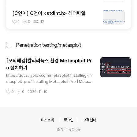
[C언어] C언어 <stdint.h> 헤더파일
2
0
조회
12
Penetration testing/metasploit
분류 전체보기
주요 글 목록
[모의해킹]칼리리눅스 환경 Metasploit Pr
o 설치하기
글 내용
https://docs.rapid7.com/metasploit/installing-m
etasploit-pro/ Installing Metasploit Pro | Metasp
loit Documentation docs.rapid7.com 에서 설치 $
작성시간
0
0
2020. 11. 10.
wget http://downloads.metasploit.com/data/rel
eases/metasploit-latest-linux-x64-installer.run
wget 명령어로 다운받아줌. x 권한을 주고 실행. 약관 동
의 설치 경로 대충 메타스플로잇이 서비스로 등록되고 머
신이 동작될때마다 자동으로 하고 그 포트가 열린다는 뜻
의안내
티스토리
로그인
고객센터
방화벽이이 있다면 방화벽,백신을 잠시 끄고 설치. 특히 윈
© Daum Corp.
도우 리눅스는 따로 건드릴거 없는듯. 외부에서 접속할때
사용되는 포트 ..