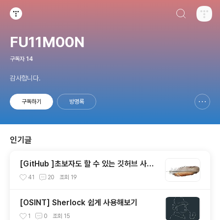
검색하기
티스토리
FU11M00N
구독자
14
감사합니다.
구독하기
방명록
신고하기 레이어
열기
인기글
[GitHub ]초보자도 할 수 있는 깃허브 사용
법
41
20
조회
19
[OSINT] Sherlock 쉽게 사용해보기
1
0
조회
15