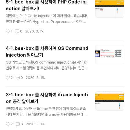
5-1. bee-box 를 사용하여 PHP Code inj
Firstname과 Lastname으로 입력할수있는 칸이 존재하
ection 알아보기!
고 Lookup을 입력하면 사용자의 IP가 출력이 됩니다. 그
글 내용
리고 URL을 자세히 보면 ssii.shtml 페이지가 호출되어 s
이번에는 PHP Code injection에 대해 알아보겠습니다!
sii.shtml을 통해 SSI 기능을 사용한다는것을알 수가 있습
먼저 PHP는 PHP:Hypertext Preprocessor 이며 아
니다. SSI 지시어는 HTML 주석과 비슷한 형태로 웹 어플
래와 같은 특징을 가지고 있는 서버 측 프로그래밍 언어입
작성시간
1
0
2020. 3. 19.
리케이션 서버에서 SSI 기능을 설정하..
니다! 1. 주로 HTML 코드를 프로그래밍적으로 생성 2. 서
버쪽에서 실행되는 프로그래밍 언어 1. 레벨 low phpi.ph
p 에서는 message라고 되어있는 글씨를 클릭하면 'tes
4-1. bee-box 를 사용하여 OS Command
t' 문자가 출력됩니다! 그리고 URL을 보니 GET방식 메서
Injection 알아보기
드로 데이터를 전송하기 때문에 변수까지 노출되어있는 모
글 내용
습을 확인할 수 있다. message라는 변수가 노출되어있
OS 커맨드 인젝션(OS command injection)은 취약한
으니 저곳에 PHP 함수를 입력하여 내부의 정보를 확인해
변수로 시스템 명령어를 주입하여 서버 운영체제에 접근하
보도록 해보자! ls l 명령어를 사용하여 현재 디렉터리에 있
는 공격입니다! OS 커맨드 인젝션의 공격 원리는 사진 1-1
작성시간
2
0
2020. 3. 18.
는 파일들의 정보를 확인하였습니다. messa..
과 같습니다. 공격자가 서버에 악성코드를 심어놓으면 서
버는 그 악성코드를 출력하는 형태입니다. 1. 레벨 low co
mmandi.php의 사이트는 입력한 주소의 DNS 주소를 출
3-1. bee-box 를 사용하여 iframe Injecti
력하는 것입니다. DNS를 조회할 때에는 nslookup 명령
on 공격 알아보기
어가 사용되며 |(파이프 라인)을 사용하여 ls를 하면 파일
글 내용
들이 모두 출력됩니다!!. 여기서 |(파이프 라인) 은 앞에서
안녕하세요! 이번에는 iframe 인젝션에 대해 알아보겠습
실행한 명령어 출력 결과를 뒤에서 실행하는 명령어 입력
니다 먼저 html을 해봤다면 iframe을 사용해봤을 텐데요
값으로 처리합니다! 그러하여 리눅스의 명령어 특징을 사
iframe 태그는 임의의 위치에 또 다른 HTML 문서를 보
작성시간
2
0
2020. 3. 18.
용하여 | ls../../../ 이런식으로 상대 경로를 사용하여..
여주는 내부 프레임(inline frame)태그를 사이즈와 위치