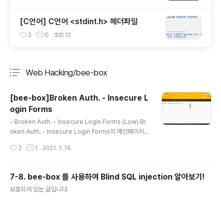
[C언어] C언어 <stdint.h> 헤더파일
2
0
조회
12
Web Hacking/bee-box
분류 전체보기
주요 글 목록
[bee-box]Broken Auth. - Insecure L
ogin Forms
글 내용
- Broken Auth. - Insecure Login Forms (Low) Br
oken Auth. - Insecure Login Forms의 메인페이지
이다. 현재는 low 레벨로 설정되어있다. 페이지에서 개발
작성시간
2
1
2021. 1. 14.
자도구 (f12) 를 활용하여 해당 페이지를 분석해보자. 해당
페이지의 from태그 부분이다. tonystark I am Iron Ma
n 가 white컬러로 설정되어있어 배경색에 가려져 글씨가
7-8. bee-box 를 사용하여 Blind SQL injection 알아보기!
안보인다. color를 white가 아닌 다른 색으로 변경해주면
글 내용
보호되어 있는 글입니다.
쉽게 id와password를 알 수 있다. 난이도가 엄청 쉬운문
제다. - Broken Auth. - Insecure Login Forms (Me
dium) 이것또한 id는 brucebanner로 알려준다. 하지만
패스워드가 onclick 속성을..