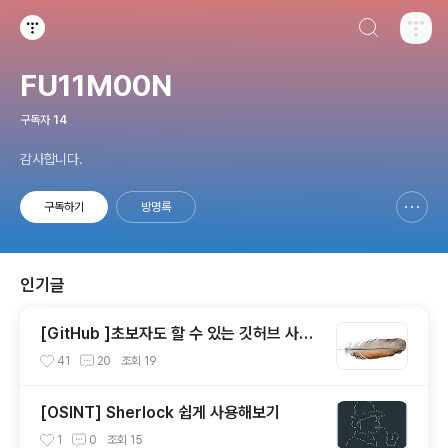
검색하기
티스토리
FU11M00N
구독자
14
감사합니다.
구독하기
방명록
신고하기 레이어
열기
인기글
[GitHub ]초보자도 할 수 있는 깃허브 사용
법
41
20
조회
19
[OSINT] Sherlock 쉽게 사용해보기
1
0
조회
15