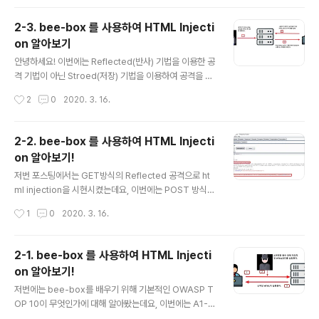
를 조절하여 html 페이지에 나타낼 수 있습니다. 이를 이용
해 악성 URL을 삽입하여 사이즈를 작게 혹은 0 으로 설정
2-3. bee-box 를 사용하여 HTML Injecti
하여 숨기는 행위를 하여 사용자가 악성 사이트로 접속하
on 알아보기
게하는 공격 기법입니다. 그럼 bee-box를 활용하여 실습
글 내용
해보겠습니다! 1. 레벨 low 우선 iFrame injection의 사
안녕하세요! 이번에는 Reflected(반사) 기법을 이용한 공
이트는 이렇게 생겼습니다! 무언가 iframe으로 내용이 출
격 기법이 아닌 Stroed(저장) 기법을 이용하여 공격을 해
력되고 있습니다! iFrame injection 사이트를 관리자 도
보겠습니다! 먼저 Stored(저장) 기법의 공격 원리는 사진
작성시간
2
0
2020. 3. 16.
구(f12)로 확인하여 페이지의 소스를 ..
1-1과 같이 작동됩니다. 이것을 실습하기위해 bee-box
에서 html injection(stored)를 클릭하여 시현해보겠습
니다! 우선 stored는 대부분 블로그나 게시판에서 발생합
2-2. bee-box 를 사용하여 HTML Injecti
니다. bee-box의 html injection은 블로그에서 발생하
on 알아보기!
는데요 HTML 태그를 블로그에 저장하여 블로그에 입력
글 내용
한 text 필드에 내용을 입력하고 전송을 클릭하면 입력 내
저번 포스팅에서는 GET방식의 Reflected 공격으로 ht
용이 다른 페이지로 전송이 됩니다. 1. 레벨 low 그럼 전에
ml injection을 시현시켰는데요, 이번에는 POST 방식의
포스팅했던 html injection post 인 홈페이지의 html 소
Reflected 공격으로 html injection을 시현해보겠습니
작성시간
1
0
2020. 3. 16.
스 코드를 몇 줄 복사해..
다! 먼저 GET 메서드로 HTTP 요청하는 것과 POST 메
서드로 HTTP의 차이점을 알아야 하는데요, 저번 포스팅
에서 보셨듯이 GET 메서드로 HTTP 요청을 하게 되면 U
2-1. bee-box 를 사용하여 HTML Injecti
RL에 변수가 노출되어 공격자에게 허점을 보일 수 있는데
on 알아보기!
요 POST 방식으로 메서드로 요청하게 되면 URL에 변수
글 내용
들이 URL에 노출이 안됩니다! 1. 레벨 low 그럼 직접 버프
저번에는 bee-box를 배우기 위해 기본적인 OWASP T
스위트 프락시 도구를 사용하여 변수 값을 전달하는 구조
OP 10이 무엇인가에 대해 알아봤는데요, 이번에는 A1-In
를 확인해보겠습니다! 우선 프락시 도구를 사용하여 확인
jection 중 에서도 html injection (GET)에 대해 알아보