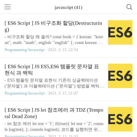
javascript (41)
[ ES6 Script ] JS 비구조화 할당(Destructurin
g)
- 비구조화 할당 왜 쓸까? const book = { korean: "kore
an", math: "math", english: "english" }; const korean = b
ook.korean; const math = book.math; const english = bo
Programming/Javascript
2021. 2. 15. 22:54
ok.english; console.log(korean); // korean console.log(m
ath); // math console.log(english); // english 만약 배열
이나 객체에서 해당 값들을 새로운 변수에 할당 해줘
[ ES6 Script ] JS ES5,ES6 템플릿 문자열 표
야할때 위와같은 행위를 여러번 해야합니다. 하지만
현식 과 백틱
const { korean, math, english } = { korean: "korean", m
- ES5 템플릿 문자열 표현식 기존의 싱글쿼테이션
ath: "math", englissh: "..
('문자열') 과 더블쿼테이션 ("문자열") 방법을 백틱
문자를 사용해 문자열을 여닫는 것을 템플릿 문자열
Programming/Javascript
2021. 2. 15. 21:47
표현식이라고 합니다. 백틱 문자는 ` 를 의미합니다.
var test = 'test:'+'tt'+'\ntest2:'+'tt2'; console.log(test); ES
5에서는 개행문자, 병합등을 이용해 변수나 상수 안
[ ES6 Script ] JS let 참조에러 과 TDZ (Tempo
에 문자열을 넣어 사용했었습니다. - ES6 템플릿 문
ral Dead Zone)
자열 표현식 하지만 ES6으로 오면서 백틱 안에 멀티
- let 참조 에러 let test = '1'; if(true){ let test = '2'; conso
라인 스트링을 입력하여 템플릿 문자열 표현식을 사
le.log(test); }; console.log(test); 코드를 실행하면 위와
용해 문자열에 변수도 입력하고 계산식 해석 등 해석
같은 결괏값을 출력합니다. let test = '1'; if(true){ cons
Programming/Javascript
2021. 2. 15. 21:35