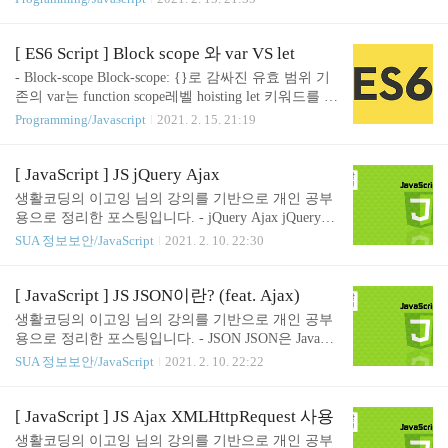
이 가능한 것은 다 가능합니다. let test3='tt'; let test4
ole.log(test); let test = '2'; }; console.log(test); 코드를
='tt2'; console.log(` test3 : $..
위와같이 변경하면 위 와 같은 결과가 출력됩니다.
만약 호이스팅이 없었다면 3번째 test 를 출력하는 과
[ ES6 Script ] Block scope 와 var VS let
정에서, 전역스코프의 값인 1 이 출력되었을겁니다.
- Block-scope Block-scope: {}로 감싸진 유효 범위 기
하지만 블록스코프 안에 선언된 test(,4번라인 test)가
존의 var는 function scope레벨 hoisting let 키워드를 사
호이스팅 되어 해당 블록 스코프의 최상단에 test 변
용해 변수의 유효범위를 블록 스코프 처리 1. Scope
Programming/Javascript
2021. 2. 15. 21:19
수가 선언되게 됩니다. 이때 let은 var와 다르게 변수
변수의 유효범위 입니다. var 의 변수 유효범위 블록
가 초기..
스코프가 아닌 function 스코프입니다. var num = 1; f
unction printNum(){ console.log(num); var num = 2; co
[ JavaScript ] JS jQuery Ajax
nsole.log(num); }; printNum(); //2 function 레벨에서
생활코딩의 이고잉 님의 강의를 기반으로 개인 공부
호이스팅이 발생하고 있는 것을 확인할 수 있습니다.
용으로 정리한 포스팅입니다. - jQuery Ajax jQuery이
호이스팅: https://nevertrustbrutus.tistory.com/335 아래
용해서 Ajax를 사용하게 되면 많은 이점이 있습니다.
SUA 정보보안/JavaScript
2021. 2. 10. 22:30
는 함수가아닌 블록일 경우의 예제입니다. var tes..
그 중의 하나가 크로스브라우징의 문제를 jQuery가
알아서 해결해준다는 것입니다. 뿐만 아니라 여러가
지 편리한 기능들을 제공합니다. - $.ajax jQuery는 Aj
[ JavaScript ] JS JSON이란? (feat. Ajax)
ax와 관련해서 많은 API를 제공합니다. http://api.jque
생활코딩의 이고잉 님의 강의를 기반으로 개인 공부
ry.com/category/ajax/ Ajax | jQuery API Documentation
용으로 정리한 포스팅입니다. - JSON JSON은 JavaScr
Register a handler to be called when Ajax requests compl
ipt Object Notation의 약자로, JavaScript에서 객체를
SUA 정보보안/JavaScript
2021. 2. 10. 22:22
ete. This is an AjaxEvent. Register a handler to be called
만들 때 사용하는 표현식을 의미합니다. 이 표현식은
w..
사람도 이해하기 쉽고 기계도 이해하기 쉬우면서 데
이터의 용량이 작습니다. 이런 이유로 최근에는 JSO
[ JavaScript ] JS Ajax XMLHttpRequest 사용
N이 XML을 대체해서 설정의 저장이나 데이터를 전
생활코딩의 이고잉 님의 강의를 기반으로 개인 공부