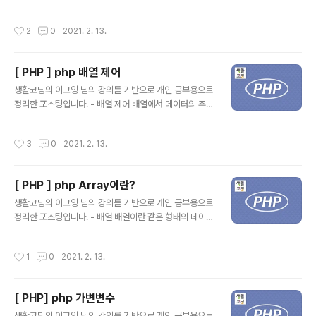
다. include 'greeting.php'; include는 외부의 php 파
전체에서 중복되지 않는 인덱스가 자동으로 만들어져서 그
일을 로드할 때 사용하는 ..
데이터에 대한 식별자가 됩니다. php에서는 인덱스로 문
작성시간
2
0
2021. 2. 13.
자를 사용하는 것은 가능합니다. 일반적으로 다른 언어에
서 숫자를 인덱스로 사용하는 것을 일반적으로 배열, inde
xed array라고 합니다. 문자를 인덱스를 사용하는 것은
[ PHP ] php 배열 제어
연관 배열(hash, dictionary)라고 부릅니다. php에서는
글 내용
이를 특별히 구분하지 않고 있기 때문에, 하나의 배열의 키
생활코딩의 이고잉 님의 강의를 기반으로 개인 공부용으로
(key), 값(value)으로 숫자와 문자 모두 사용 가능합니다.
정리한 포스팅입니다. - 배열 제어 배열에서 데이터의 추
- 연관 배열 예제 FU11_M00N 은 key가 되고, 10은 val
가/수정/삭제 와 같은 일을 편리하게 할 수 있도록 돕는 다
ue가 됩니다. 다른 방법으로는 이러한 것들이 있습..
양한 기능이있습니다. 몇가지의 기능을 봐보겠습니다. - 배
작성시간
3
0
2021. 2. 13.
열의 크기 실행결과 배열 array_test 는 a, b, c, d, e, f가
됩니다. - array_unshift 배열의 시작점에 아이템을 추가
하는 방법입니다. array_unshift 를 사용하면 배열 li는 z,
[ PHP ] php Array이란?
a,b,c,d,e 가 됩니다. - array_splice 두번째 인덱스 뒤에
글 내용
대문자 B를 넣고 싶다면 array_splice를 사용하면됩니
생활코딩의 이고잉 님의 강의를 기반으로 개인 공부용으로
다. - array_shift 배열의 마지막 요소를 제거하는 방법입
정리한 포스팅입니다. - 배열 배열이란 같은 형태의 데이터
니다. SUA 정보보안 멘토링에 참여하고 있습니다.
타입의 집합입니다. 배열은 연관된 데이터를모아서 관리하
기 위해서 사용하는 데이터 타입입니다. 다른 언어에서는
작성시간
1
0
2021. 2. 13.
리스트라는 데이터 타입이 존재합니다. 변수는 하나의 데
이터를 임시로 저장하는 것이라면 배열은 여러 개의 데이
터를 저장하기 위한 것입니다. - 변수 예제 위의 예제, 결괏
[ PHP] php 가변변수
값과 같이 변수는 하나의 데이터를 임시로 저장하여 사용
글 내용
합니다. - 배열의 생성 그럼 여러 개의 데이터를 하나의 변
생활코딩의 이고잉 님의 강의를 기반으로 개인 공부용으로