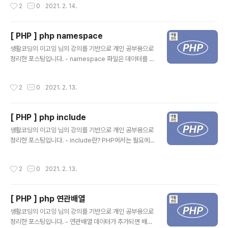
작성시간
2
0
2021. 2. 14.
음과 같이 지정해 주셔야합니다 그리고 action 값에 업로
드될 PHP 파일을 지정해 주시기 바랍니다. - 파일업로드
php 예제 업로드되어있는 파일을 처리하는 php코드는 아
[ PHP ] php namespace
래와 같이 작성합니다. 주의할점은 uploaddir 의 경로는
글 내용
자신의 경로로 설정해야합니다.
생활코딩의 이고잉 님의 강의를 기반으로 개인 공부용으로
정리한 포스팅입니다. - namespace 파일은 데이터를 보
관하고 있는 일종의 컨테이너입니다. 컨테이너는 파일명으
로 식별됩니다. 파일의 수가 많아지면 파일을 관리하는 것
작성시간
2
0
2021. 2. 13.
이 점점 어려워지는데 이때 고안된 것이 디렉터리입니다.
디렉터리를 이용하면 같은 이름의 파일이 하나의 컴퓨터에
존재할 수 있습니다. 파일명의 충돌을 회피할 수 있게 된 것
[ PHP ] php include
입니다. 하지만 모듈이 서로 다른 개발자에 의해서 만들어
글 내용
지기 때문에 같은 이름을 쓰는 경우가 생길 수 있습니다. 이
생활코딩의 이고잉 님의 강의를 기반으로 개인 공부용으로
런 경우 먼저 로드된 모듈은 나중에 로드된 모듈에 의해 덮
정리한 포스팅입니다. - include란? PHP에서는 필요에
어쓰기 되기 때문에 이에 대한 대책이 필요합니다. 이때 네
따라서 다른 PHP 파일을 코드 안으로 불러와서 사용할 수
임스페이스가 필요합니다. 만약 환영인사를 언어별로 다르
있습니다. - include가 없다면 우선 include가 없는 애플
작성시간
2
0
2021. 2. 13.
게 하고 싶다면 어떻게 해야 할까요..
리케이션을 하나 만들어보겠습니다. 위의 코드는 아무런
문제가 없습니다. 하지만 welcome 함수가 자주 사용되
는 것이라고 가정하면 이런 경우 해당 함수를 정의해서 사
[ PHP ] php 연관배열
용하는 것은 유지보수가 어렵고 낭비가 됩니다. 이럴때 inc
글 내용
lude를 사용합니다. - include 사용 greeting.php tes
생활코딩의 이고잉 님의 강의를 기반으로 개인 공부용으로
t.php 함수 welcome을 외부 파일로 분리하여 사용합니
정리한 포스팅입니다. - 연관배열 데이터가 추가되면 배열