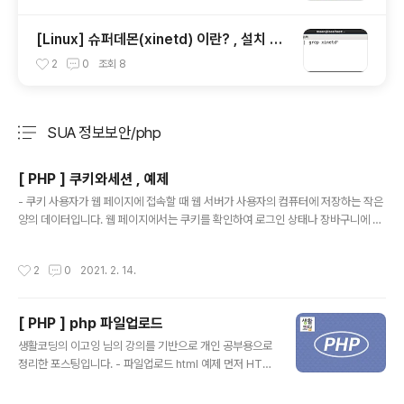
[Linux] 슈퍼데몬(xinetd) 이란? , 설치 방
법
2
0
조회
8
SUA 정보보안/php
분류 전체보기
주요 글 목록
[ PHP ] 쿠키와세션 , 예제
글 내용
- 쿠키 사용자가 웹 페이지에 접속할 때 웹 서버가 사용자의 컴퓨터에 저장하는 작은
양의 데이터입니다. 웹 페이지에서는 쿠키를 확인하여 로그인 상태나 장바구니에 상
품이 담겨 있는지를 확인합니다. 그 후 웹서버는 쿠키를 사용자의 컴퓨터에 저장한
뒤 쿠키가 필요할 때 사용자의 컴퓨터에 요청하고 사용자의 컴퓨터는 저장된 쿠키를
작성시간
2
0
2021. 2. 14.
웹서버로 전송합니다. 쿠키는 사용자에게 저장되기 때문에 악의적인 사용자가 쿠키
값을 조작, 탈취하여, 사용하게 된다면 보안적으로 취약합니다. 쿠키는 사용자에게
보여줘도 되는 값일 때만 사용하고, 그게 아니라면 세션을 사용해야 합니다. - 세션
[ PHP ] php 파일업로드
사용자의 컴퓨터에 저장되는 쿠키와 달리 세션은 보안을 이유로 사용자의 컴퓨터와
글 내용
웹 서버에 모두 정보를 저장합니다. 웹 사이트를 방문하는 사용자의 컴..
생활코딩의 이고잉 님의 강의를 기반으로 개인 공부용으로
정리한 포스팅입니다. - 파일업로드 html 예제 먼저 HTM
L 파일 업로드 폼을 만들기 위해서는 아래와 같은 폼을 만
듭니다. 파일 업로드를 위해서는 데이터 인코딩 방식을 다