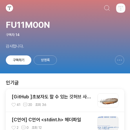
검색하기
티스토리
FU11M00N
구독자
14
감사합니다.
구독하기
방명록
신고하기 레이어
열기
인기글
[GitHub ]초보자도 할 수 있는 깃허브 사용
법
41
20
조회
36
[C언어] C언어 <stdint.h> 헤더파일
2
0
조회
12