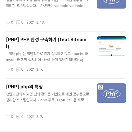
수에 담아서 관리하는 방법인 배열을 생성해보겠습니다.
정리한 포스팅입니다. - 가변변수 variable variables.
변수 member에 회원정보를 담고자 한다면 아래와 같은
가변변수는 변수의 이름을 변수로 변경 할 수 있는 기능이
예제처럼 하면 됩니다. 배열을 만드는 기호는 "[]" 대괄호
다. 이것은 코드로 이해하는 것이 더욱 빠르다. 가끔은 가변
작성시간
0
0
2021. 2. 13.
입니다. 그 후 콤마(,)로 구분하여 ..
변수명을 갖을수 있다는것은 편리함을 줍니다. 변수명을
유동적으로 설정되거나 사용됩니다. - 가변변수 예제 Vari
able.php 위의 코드를 보면 변수 $title의 값은 test입니
[PHP] PHP 환경 구축하기 (feat.Bitnam
다. 하지만 5행에 있는 '$$title' 에는 '$'가 두개 표시 되
i)
어 있습니다. 이것은 문자열 'Variable test'이 변수 $titl
글 내용
e의 값이아니라 변수 $test의 값이란 의미입니다. 이처럼
- 개요 php는 일반적으로 혼자 설치되지않고 apache와
php는 변수의 이름을 동적으로 만들 수 있는 유연함을 가
mysql과 함께 설치되어 사용되는게 일반적입니다. apac
지고 있습니다. SUA 정보..
he,php,mysql 을 apm이라고도 부릅니다. 현재 저는 윈
작성시간
0
0
2021. 2. 7.
도우에 설치를 할것이기때문에 wapm라고부릅니다. 이
세개를 각각 설치하는것은 귀찮은 작업이기 때문에 이것을
한꺼번에 해주는 프로그램을 설치해보겠습니다. 해외프로
[PHP] php의 특징
그램에는 bitnami와 국내에는 autoset이라는 프로그램
글 내용
생활코딩의 이고잉 님의 강의를 기반으로 개인 공부용으로
이 있는데, 저는 Bitnami를 이용하여 apm을 설치해보겠
정리한 포스팅입니다. - php 주로 HTML 코드를 프로그
습니다. 설치 링크는 아래와 같습니다. Install WAMP, Do
래밍적으로 생성 1995년 라스무스 러도프에 의해 만들어
wnload WAMP show MD5 26120b5529a0e075
졌습니다. 서버 쪽에서 실행되는 프로그래밍 언어 Person
4af11c0affe9923c SHA1 8fc29c17dbb97e0fef0
작성시간
0
0
2021. 2. 7.
al Home Page Tools 의 약자에서 PHP:Hypertext P
bcbd9b3a1be40dac8f681..
reprocessor 로 의미가 변경되었습니다. 인터프리터 방
식 Hypertext는 문서와 문서가 링크로 연결되어있다는