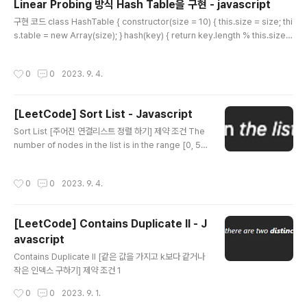
Linear Probing 방식 Hash Table을 구현 - javascript
글 내용
구현 코드 class HashTable { constructor(size = 10) { this.size = size; thi
s.table = new Array(size); } hash(key) { return key.length % this.size; }
insert(key, value) { const index = this.hash(key); if (this.table[index] =
== undefined) { this.table[index] = { key, value }; return; } // 충돌이 발생
작성시간
0
0
2023. 9. 4.
하면 다음 빈 인덱스 조회 for (let i = index + 1; i < this.size; i++) { if (this.ta
ble[i] === undefined) { this.table[i]..
[LeetCode] Sort List - Javascript
글 내용
Sort List [주어진 연결리스트 정렬 하기] 제약 조건 The
number of nodes in the list is in the range [0, 5 *
10^4]. -10^5 a.val - b.val); for (let i = 0; i < arr.len
gth; i++) { arr[i].next = arr[i + 1] || null; } return ar
작성시간
0
0
2023. 9. 4.
r[0] ?? null; };
[LeetCode] Contains Duplicate II - J
avascript
글 내용
Contains Duplicate II [같은 값을 가지고 k보다 같거나
작은 인덱스 구하기] 제약 조건 1
작성시간
0
0
2023. 9. 1.