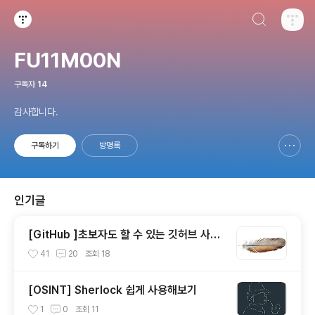
검색하기
티스토리
FU11M00N
구독자
14
감사합니다.
구독하기
방명록
신고하기 레이어
열기
인기글
[GitHub ]초보자도 할 수 있는 깃허브 사용
법
41
20
조회
18
[OSINT] Sherlock 쉽게 사용해보기
1
0
조회
11