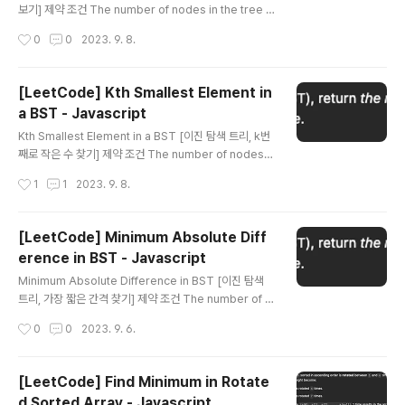
보기] 제약 조건 The number of nodes in the tree is
in the range [0, 100]. -100
작성시간
0
0
2023. 9. 8.
[LeetCode] Kth Smallest Element in
a BST - Javascript
글 내용
Kth Smallest Element in a BST [이진 탐색 트리, k번
째로 작은 수 찾기] 제약 조건 The number of nodes i
n the tree is n. 1
작성시간
1
1
2023. 9. 8.
[LeetCode] Minimum Absolute Diff
erence in BST - Javascript
글 내용
Minimum Absolute Difference in BST [이진 탐색
트리, 가장 짧은 간격 찾기] 제약 조건 The number of n
odes in the tree is in the range [2, 10^4]. 0 { if (!d
작성시간
0
0
2023. 9. 6.
ata) { return; } recursive(data.left); min = Math.mi
n(min, Math.abs(tmp - data.val)); tmp = data.val;
recursive(data.right); }; recursive(root); return m
[LeetCode] Find Minimum in Rotate
in; };
d Sorted Array - Javascript