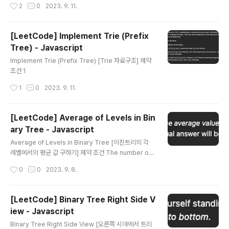
작성시간
2
0
2023. 9. 11.
[LeetCode] Implement Trie (Prefix
Tree) - Javascript
글 내용
Implement Trie (Prefix Tree) [Trie 자료구조] 제약
조건 1
작성시간
1
0
2023. 9. 11.
[LeetCode] Average of Levels in Bin
ary Tree - Javascript
글 내용
Average of Levels in Binary Tree [이진트리의 각
레벨에서의 평균 값 구하기] 제약 조건 The number of
nodes in the tree is in the range [1, 10^4]. -2^31
작성시간
0
0
2023. 9. 8.
[LeetCode] Binary Tree Right Side V
iew - Javascript
글 내용
Binary Tree Right Side View [오른쪽 시야에서 트리