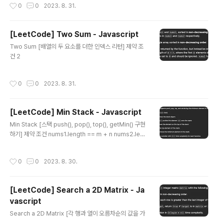
작성시간
0
0
2023. 8. 31.
[LeetCode] Two Sum - Javascript
글 내용
Two Sum [배열의 두 요소를 더한 인덱스 리턴] 제약 조
건 2
작성시간
0
0
2023. 8. 31.
[LeetCode] Min Stack - Javascript
글 내용
Min Stack [스택 push(), pop(), top(), getMin() 구현
하기] 제약 조건 nums1.length == m + n nums2.leng
th == n 0
작성시간
0
0
2023. 8. 30.
[LeetCode] Search a 2D Matrix - Ja
vascript
글 내용
Search a 2D Matrix [각 행과 열이 오름차순의 값을 가