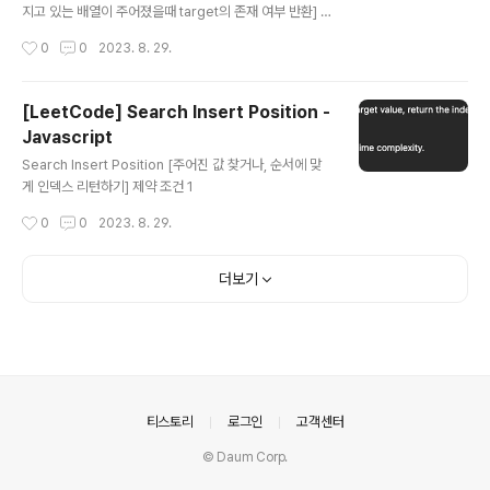
지고 있는 배열이 주어졌을때 target의 존재 여부 반환] 제
약 조건 m == matrix.length n == matrix[i].length 1
작성시간
0
0
2023. 8. 29.
[LeetCode] Search Insert Position -
Javascript
글 내용
Search Insert Position [주어진 값 찾거나, 순서에 맞
게 인덱스 리턴하기] 제약 조건 1
작성시간
0
0
2023. 8. 29.
더보기
의안내
티스토리
로그인
고객센터
© Daum Corp.