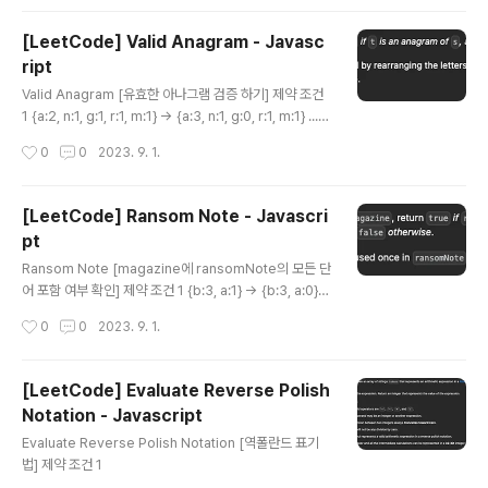
[LeetCode] Valid Anagram - Javasc
ript
글 내용
Valid Anagram [유효한 아나그램 검증 하기] 제약 조건
1 {a:2, n:1, g:1, r:1, m:1} -> {a:3, n:1, g:0, r:1, m:1} ...
이후 생략 초기 전체코드 /** * @param {string} s * @
작성시간
0
0
2023. 9. 1.
param {string} t * @return {boolean} */ var isAn
agram = function (s, t) { const obj = {}; if (s.length
!== t.length) { return false; } for (let data of s) { if
[LeetCode] Ransom Note - Javascri
(!obj[data]) { obj[data] = 0; } obj[data]++; } for (l
pt
et data of t) { if (!obj[data]) { return false..
글 내용
Ransom Note [magazine에 ransomNote의 모든 단
어 포함 여부 확인] 제약 조건 1 {b:3, a:1} -> {b:3, a:0} -
> {b:2, a:0} ... 전체코드 /** * @param {string} rans
작성시간
0
0
2023. 9. 1.
omNote * @param {string} magazine * @return
{boolean} */ var canConstruct = function(ranso
mNote, magazine) { const obj = {}; for(let data of
[LeetCode] Evaluate Reverse Polish
magazine) { if (!obj[data]) { obj[data] = 0; } obj[d
Notation - Javascript
ata]++; } for(let data of ransomNote) { if(!obj[dat
글 내용
a]) { return false; }..
Evaluate Reverse Polish Notation [역폴란드 표기
법] 제약 조건 1