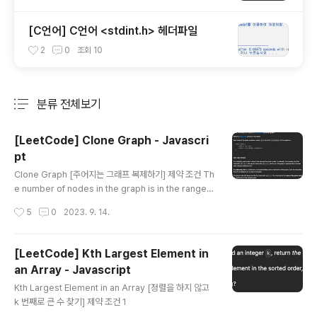
[C언어] C언어 <stdint.h> 헤더파일
2
0
조회
10
분류 전체보기
주요 글 목록
[LeetCode] Clone Graph - Javascri
pt
글 내용
Clone Graph [주어지는 그래프 복제하기] 제약 조건 Th
e number of nodes in the graph is in the range
[0, 100]. 1
작성시간
5
0
2023. 9. 14.
[LeetCode] Kth Largest Element in
an Array - Javascript
글 내용
Kth Largest Element in an Array [정렬을 하지 않고
k 번째로 큰 수 찾기] 제약 조건 1